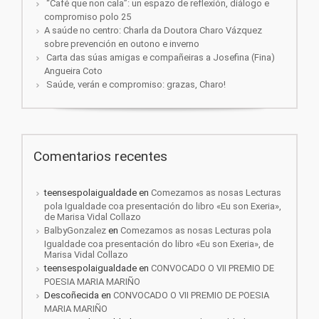
“Café que non cala”: un espazo de reflexión, diálogo e
compromiso polo 25
A saúde no centro: Charla da Doutora Charo Vázquez
sobre prevención en outono e inverno
Carta das súas amigas e compañeiras a Josefina (Fina)
Angueira Coto
Saúde, verán e compromiso: grazas, Charo!
Comentarios recentes
teensespolaigualdade
en
Comezamos as nosas Lecturas
pola Igualdade coa presentación do libro «Eu son Exeria»,
de Marisa Vidal Collazo
BalbyGonzalez
en
Comezamos as nosas Lecturas pola
Igualdade coa presentación do libro «Eu son Exeria», de
Marisa Vidal Collazo
teensespolaigualdade
en
CONVOCADO O VII PREMIO DE
POESIA MARIA MARIÑO
Descoñecida
en
CONVOCADO O VII PREMIO DE POESIA
MARIA MARIÑO