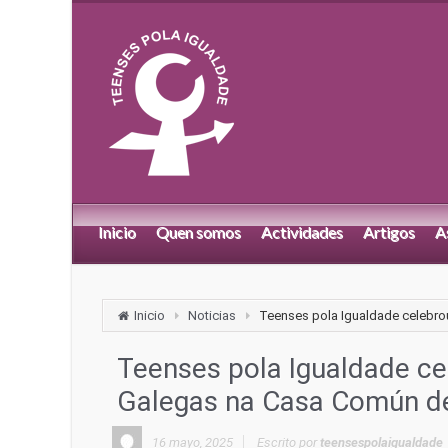
Inicio
Quen somos
Actividades
Artigos
A
Inicio
Noticias
Teenses pola Igualdade celebro
Teenses pola Igualdade ce
Galegas na Casa Común d
16 mayo, 2025
Escrito por
teensespolaigualdade