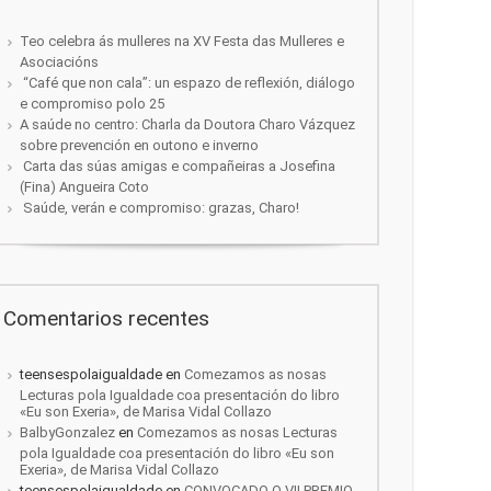
Teo celebra ás mulleres na XV Festa das Mulleres e
Asociacións
“Café que non cala”: un espazo de reflexión, diálogo
e compromiso polo 25
A saúde no centro: Charla da Doutora Charo Vázquez
sobre prevención en outono e inverno
Carta das súas amigas e compañeiras a Josefina
(Fina) Angueira Coto
Saúde, verán e compromiso: grazas, Charo!
Comentarios recentes
teensespolaigualdade
en
Comezamos as nosas
Lecturas pola Igualdade coa presentación do libro
«Eu son Exeria», de Marisa Vidal Collazo
BalbyGonzalez
en
Comezamos as nosas Lecturas
pola Igualdade coa presentación do libro «Eu son
Exeria», de Marisa Vidal Collazo
teensespolaigualdade
en
CONVOCADO O VII PREMIO