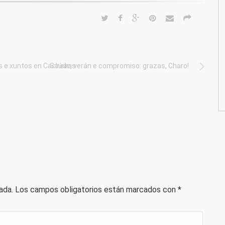
s e xuntos en Cacheiras
Saúde, verán e compromiso: grazas, Charo!
ada.
Los campos obligatorios están marcados con
*