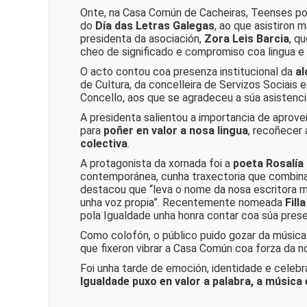
Onte, na Casa Común de Cacheiras, Teenses po
do
Día das Letras Galegas
, ao que asistiron 
presidenta da asociación,
Zora Leis Barcia
, q
cheo de significado e compromiso coa lingua e 
O acto contou coa presenza institucional da
al
de Cultura, da concelleira de Servizos Sociais
Concello, aos que se agradeceu a súa asistenci
A presidenta salientou a importancia de aprov
para
poñer en valor a nosa lingua
, recoñecer 
colectiva
.
A protagonista da xornada foi a
poeta Rosalía
contemporánea, cunha traxectoria que combina 
destacou que “leva o nome da nosa escritora m
unha voz propia”. Recentemente nomeada
Fill
pola Igualdade unha honra contar coa súa prese
Como colofón, o público puido gozar da música
que fixeron vibrar a Casa Común coa forza da no
Foi unha tarde de emoción, identidade e celebr
Igualdade puxo en valor a palabra, a música 