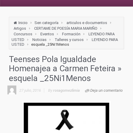
Inicio
Sen categoría
articulos e documentos
Artigos
CERTAME DE POESÍA MARIA MARIÑO
Concursos
Eventos
Formación
LEYENDO PARA
USTED
Noticias
Talleres y cursos
LEYENDO PARA
USTED
esquela _25Ni1Menos
Teenses Pola Igualdade
Homenajea a Carmen Feteira
»
esquela _25Ni1Menos
27 julio, 2016
By
rosagomezlimia
Deja un comentario