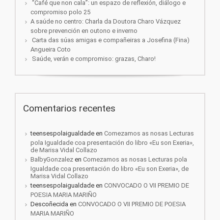
“Café que non cala”: un espazo de reflexión, diálogo e
compromiso polo 25
A saúde no centro: Charla da Doutora Charo Vázquez
sobre prevención en outono e inverno
Carta das súas amigas e compañeiras a Josefina (Fina)
Angueira Coto
Saúde, verán e compromiso: grazas, Charo!
Comentarios recentes
teensespolaigualdade
en
Comezamos as nosas Lecturas
pola Igualdade coa presentación do libro «Eu son Exeria»,
de Marisa Vidal Collazo
BalbyGonzalez
en
Comezamos as nosas Lecturas pola
Igualdade coa presentación do libro «Eu son Exeria», de
Marisa Vidal Collazo
teensespolaigualdade
en
CONVOCADO O VII PREMIO DE
POESIA MARIA MARIÑO
Descoñecida
en
CONVOCADO O VII PREMIO DE POESIA
MARIA MARIÑO