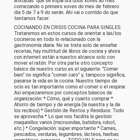
limitadas que se impartirá dous xoves ao mes
comezando o primeiro xoves do mes de febrero
día 5 de 7 a 9 do serán. Ahí vai o contido do que
tentamos facer:
COCINANDO EN CRISIS COCINA PARA SINGLES
Trataremos en estos cursos de orientar a las/los
cocineros en todo lo relacionado con la
gastronomía diaria. No se trata solo de enseñar
recetas, hay multitud de libros de cocina y ahora
con internet están a nuestro alcance solo con
mover el ratón. Por otra parte otro concepto
básico de nuestro curso es el siguiente: “Comer
bien” no significa “comer caro” y, tampoco significa,
pasarse la vida en la cocina. Nuestro tiempo de
ocio es tan importante como el comer o el respirar.
Así empezaremos por conceptos básicos de
organización: * Cómo, qué y cuanto comprar *
Ahorro de tiempo y de energía (la nuestra y la de
los recibos) * Gestión de Restos y Residuos: Todo
se aprovecha * Lo que nos facilita la gestión:
maquinillos varios (microondas, batidora, robot,
etc.) * Congelación: super importante * Carnes,
pescados, verduras, legumbres, lácteos, hierbas