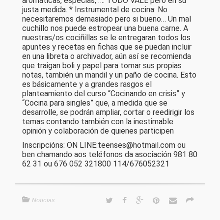
aromáticas, especias, …: TODO VALE pero en su
justa medida. * Instrumental de cocina: No
necesitaremos demasiado pero si bueno… Un mal
cuchillo nos puede estropear una buena carne. A
nuestras/os cociñillas se le entregaran todos los
apuntes y recetas en fichas que se puedan incluir
en una libreta o archivador, aún así se recomienda
que traigan boli y papel para tomar sus propias
notas, también un mandil y un paño de cocina. Esto
es básicamente y a grandes rasgos el
planteamiento del curso “Cocinando en crisis” y
“Cocina para singles” que, a medida que se
desarrolle, se podrán ampliar, cortar o reedirigir los
temas contando también con la inestimable
opinión y colaboración de quienes participen
Inscripcións: ON LINE:teenses@hotmail.com ou
ben chamando aos teléfonos da asociación 981 80
62 31 ou 676 052 321800 114/676052321
Noticias