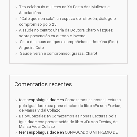
Teo celebra ás mulleres na XV Festa das Mulleres e
Asociacións
“Café que non cala”: un espazo de reflexión, diálogo e
compromiso polo 25
A saúde no centro: Charla da Doutora Charo Vázquez
sobre prevención en outono e inverno
Carta das súas amigas e compañeiras a Josefina (Fina)
Angueira Coto
Saúde, verán e compromiso: grazas, Charo!
Comentarios recentes
teensespolaigualdade
en
Comezamos as nosas Lecturas
pola Igualdade coa presentación do libro «Eu son Exeria»,
de Marisa Vidal Collazo
BalbyGonzalez
en
Comezamos as nosas Lecturas pola
Igualdade coa presentación do libro «Eu son Exeria», de
Marisa Vidal Collazo
teensespolaigualdade
en
CONVOCADO O VII PREMIO DE