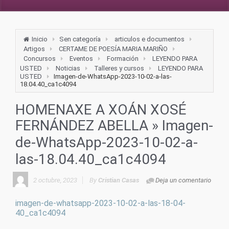
Inicio
Sen categoría
articulos e documentos
Artigos
CERTAME DE POESÍA MARIA MARIÑO
Concursos
Eventos
Formación
LEYENDO PARA
USTED
Noticias
Talleres y cursos
LEYENDO PARA
USTED
Imagen-de-WhatsApp-2023-10-02-a-las-
18.04.40_ca1c4094
HOMENAXE A XOÁN XOSÉ
FERNÁNDEZ ABELLA
» Imagen-
de-WhatsApp-2023-10-02-a-
las-18.04.40_ca1c4094
2 octubre, 2023
By
Cristian Casas
Deja un comentario
imagen-de-whatsapp-2023-10-02-a-las-18-04-
40_ca1c4094