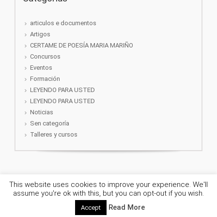
articulos e documentos
Artigos
CERTAME DE POESÍA MARIA MARIÑO
Concursos
Eventos
Formación
LEYENDO PARA USTED
LEYENDO PARA USTED
Noticias
Sen categoría
Talleres y cursos
This website uses cookies to improve your experience. We'll
evolve
theme by Theme4Press • Tuneado por
EnRedAndoGz
assume you're ok with this, but you can opt-out if you wish.
Read More
Accept