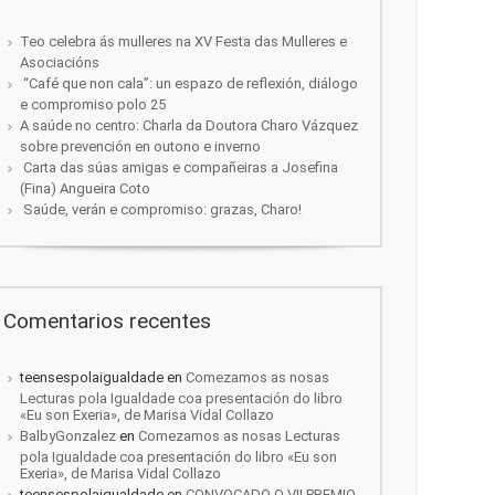
Teo celebra ás mulleres na XV Festa das Mulleres e
Asociacións
“Café que non cala”: un espazo de reflexión, diálogo
e compromiso polo 25
A saúde no centro: Charla da Doutora Charo Vázquez
sobre prevención en outono e inverno
Carta das súas amigas e compañeiras a Josefina
(Fina) Angueira Coto
Saúde, verán e compromiso: grazas, Charo!
Comentarios recentes
teensespolaigualdade
en
Comezamos as nosas
Lecturas pola Igualdade coa presentación do libro
«Eu son Exeria», de Marisa Vidal Collazo
BalbyGonzalez
en
Comezamos as nosas Lecturas
pola Igualdade coa presentación do libro «Eu son
Exeria», de Marisa Vidal Collazo
teensespolaigualdade
en
CONVOCADO O VII PREMIO