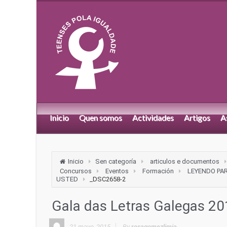
Inicio
Quen somos
Actividades
Artigos
A
Inicio
Sen categoría
articulos e documentos
Concursos
Eventos
Formación
LEYENDO PA
USTED
_DSC2658-2
Gala das Letras Galegas 2
21 mayo, 2015
By
rosagomezlimia