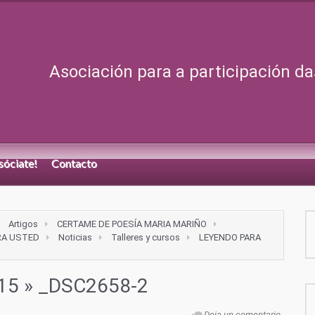
Asociación para a participación da
sóciate!
Contacto
Artigos
CERTAME DE POESÍA MARIA MARIÑO
RA USTED
Noticias
Talleres y cursos
LEYENDO PARA
015
» _DSC2658-2
Deja un comentario