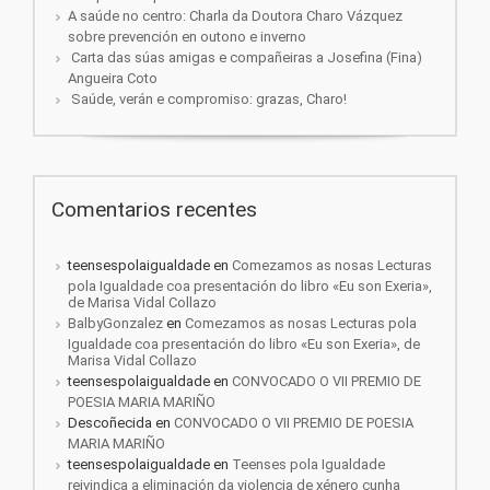
A saúde no centro: Charla da Doutora Charo Vázquez
sobre prevención en outono e inverno
Carta das súas amigas e compañeiras a Josefina (Fina)
Angueira Coto
Saúde, verán e compromiso: grazas, Charo!
Comentarios recentes
teensespolaigualdade
en
Comezamos as nosas Lecturas
pola Igualdade coa presentación do libro «Eu son Exeria»,
de Marisa Vidal Collazo
BalbyGonzalez
en
Comezamos as nosas Lecturas pola
Igualdade coa presentación do libro «Eu son Exeria», de
Marisa Vidal Collazo
teensespolaigualdade
en
CONVOCADO O VII PREMIO DE
POESIA MARIA MARIÑO
Descoñecida
en
CONVOCADO O VII PREMIO DE POESIA
MARIA MARIÑO
teensespolaigualdade
en
Teenses pola Igualdade
reivindica a eliminación da violencia de xénero cunha