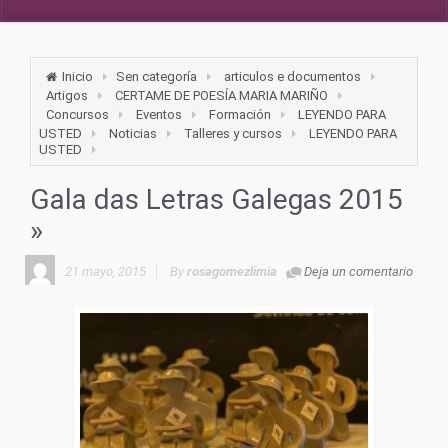
Inicio
Sen categoría
articulos e documentos
Artigos
CERTAME DE POESÍA MARIA MARIÑO
Concursos
Eventos
Formación
LEYENDO PARA
USTED
Noticias
Talleres y cursos
LEYENDO PARA
USTED
Gala das Letras Galegas 2015
»
21 mayo, 2015
By
rosagomezlimia
Deja un comentario