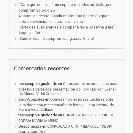
“Café que non cala”: un espazo de reflexión, diálogo e
compromiso polo 25
A saúde no centro: Charla da Doutora Charo Vázquez
sobre prevención en outono e inverno
Carta das súas amigas e compañeiras a Josefina (Fina)
Angueira Coto
Saúde, verán e compromiso: grazas, Charo!
Comentarios recentes
teensespolaigualdade
en
Comezamos as nosas Lecturas
pola Igualdade coa presentación do libro «Eu son Exeria»,
de Marisa Vidal Collazo
BalbyGonzalez
en
Comezamos as nosas Lecturas pola
Igualdade coa presentación do libro «Eu son Exeria», de
Marisa Vidal Collazo
teensespolaigualdade
en
CONVOCADO O VII PREMIO DE
POESIA MARIA MARIÑO
Descoñecida
en
CONVOCADO O VII PREMIO DE POESIA
MARIA MARIÑO