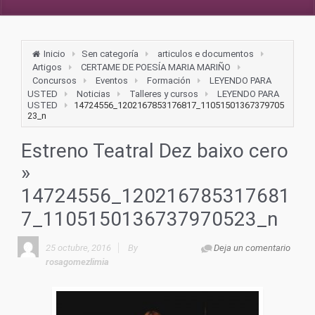
Inicio
Sen categoría
articulos e documentos
Artigos
CERTAME DE POESÍA MARIA MARIÑO
Concursos
Eventos
Formación
LEYENDO PARA
USTED
Noticias
Talleres y cursos
LEYENDO PARA
USTED
14724556_1202167853176817_11051501367379705
23_n
Estreno Teatral Dez baixo cero
»
14724556_120216785317681
7_1105150136737970523_n
25 octubre, 2016
By
Deja un comentario
rosagomezlimia