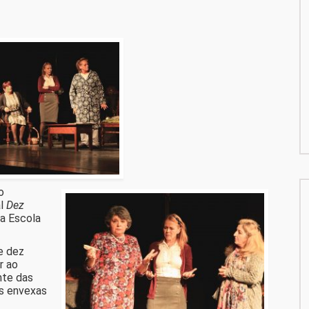
o
al
Dez
a Escola
e dez
r ao
nte das
as envexas