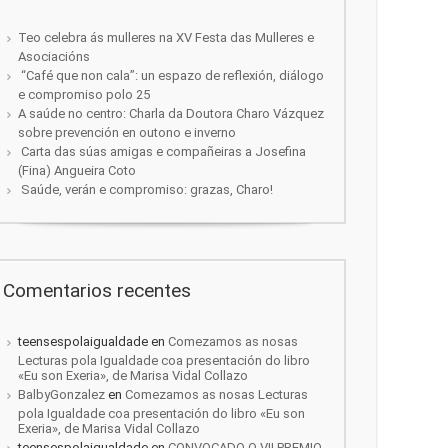
Teo celebra ás mulleres na XV Festa das Mulleres e
Asociacións
“Café que non cala”: un espazo de reflexión, diálogo
e compromiso polo 25
A saúde no centro: Charla da Doutora Charo Vázquez
sobre prevención en outono e inverno
Carta das súas amigas e compañeiras a Josefina
(Fina) Angueira Coto
Saúde, verán e compromiso: grazas, Charo!
Comentarios recentes
teensespolaigualdade
en
Comezamos as nosas
Lecturas pola Igualdade coa presentación do libro
«Eu son Exeria», de Marisa Vidal Collazo
BalbyGonzalez
en
Comezamos as nosas Lecturas
pola Igualdade coa presentación do libro «Eu son
Exeria», de Marisa Vidal Collazo
teensespolaigualdade
en
CONVOCADO O VII PREMIO