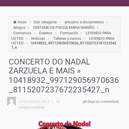
Inicio
Sen categoría
articulos e documentos
Artigos
CERTAME DE POESÍA MARIA MARIÑO
Concursos
Eventos
Formación
LEYENDO PARA
USTED
Noticias
Talleres y cursos
LEYENDO PARA
USTED
10418932_997129056970636_811520723767223542
7_n
CONCERTO DO NADAL
ZARZUELA E MAIS
»
10418932_997129056970636
_8115207237672235427_n
29 diciembre, 2014
By
Deja un comentario
rosagomezlimia