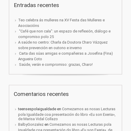
Entradas recentes
Teo celebra ás mulleres na XV Festa das Mulleres e
Asociacións
“Café que non cala”: un espazo de reflexión, diálogo e
compromiso polo 25
A saúde no centro: Charla da Doutora Charo Vázquez
sobre prevención en outono e inverno
Carta das súas amigas e compañeiras a Josefina (Fina)
Angueira Coto
Saúde, verán e compromiso: grazas, Charo!
Comentarios recentes
teensespolaigualdade
en
Comezamos as nosas Lecturas
pola Igualdade coa presentación do libro «Eu son Exeria»,
de Marisa Vidal Collazo
BalbyGonzalez
en
Comezamos as nosas Lecturas pola
Igualdade coa presentación do libro «Eu son Exeria», de