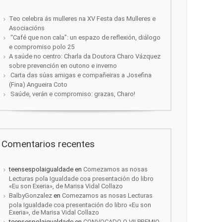
Teo celebra ás mulleres na XV Festa das Mulleres e
Asociacións
“Café que non cala”: un espazo de reflexión, diálogo
e compromiso polo 25
A saúde no centro: Charla da Doutora Charo Vázquez
sobre prevención en outono e inverno
Carta das súas amigas e compañeiras a Josefina
(Fina) Angueira Coto
Saúde, verán e compromiso: grazas, Charo!
Comentarios recentes
teensespolaigualdade
en
Comezamos as nosas
Lecturas pola Igualdade coa presentación do libro
«Eu son Exeria», de Marisa Vidal Collazo
BalbyGonzalez
en
Comezamos as nosas Lecturas
pola Igualdade coa presentación do libro «Eu son
Exeria», de Marisa Vidal Collazo
teensespolaigualdade
en
CONVOCADO O VII PREMIO