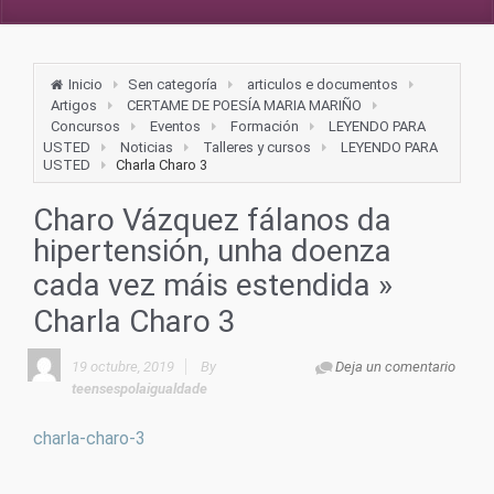
Inicio
Sen categoría
articulos e documentos
Artigos
CERTAME DE POESÍA MARIA MARIÑO
Concursos
Eventos
Formación
LEYENDO PARA
USTED
Noticias
Talleres y cursos
LEYENDO PARA
USTED
Charla Charo 3
Charo Vázquez fálanos da
hipertensión, unha doenza
cada vez máis estendida
»
Charla Charo 3
19 octubre, 2019
By
Deja un comentario
teensespolaigualdade
charla-charo-3