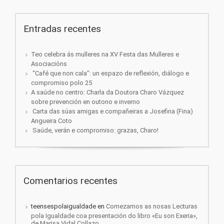
Entradas recentes
Teo celebra ás mulleres na XV Festa das Mulleres e
Asociacións
“Café que non cala”: un espazo de reflexión, diálogo e
compromiso polo 25
A saúde no centro: Charla da Doutora Charo Vázquez
sobre prevención en outono e inverno
Carta das súas amigas e compañeiras a Josefina (Fina)
Angueira Coto
Saúde, verán e compromiso: grazas, Charo!
Comentarios recentes
teensespolaigualdade
en
Comezamos as nosas Lecturas
pola Igualdade coa presentación do libro «Eu son Exeria»,
de Marisa Vidal Collazo