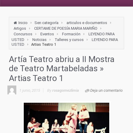
Inicio
Sen categoría
articulos e documentos
Artigos
CERTAME DE POESÍA MARIA MARIÑO
Concursos
Eventos
Formación
LEYENDO PARA
USTED
Noticias
Talleres y cursos
LEYENDO PARA
USTED
Artias Teatro 1
Artía Teatro abriu a II Mostra
de Teatro Martabeladas
»
Artias Teatro 1
1 junio, 2015
By
rosagomezlimia
Deja un comentario