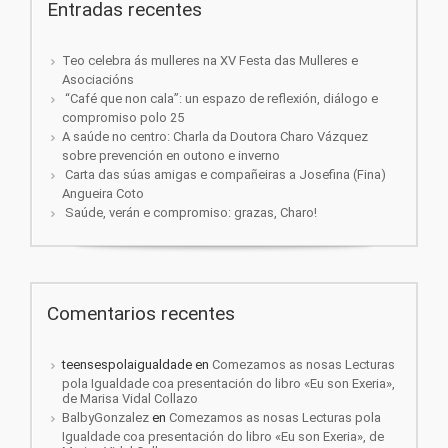
Entradas recentes
Teo celebra ás mulleres na XV Festa das Mulleres e
Asociacións
“Café que non cala”: un espazo de reflexión, diálogo e
compromiso polo 25
A saúde no centro: Charla da Doutora Charo Vázquez
sobre prevención en outono e inverno
Carta das súas amigas e compañeiras a Josefina (Fina)
Angueira Coto
Saúde, verán e compromiso: grazas, Charo!
Comentarios recentes
teensespolaigualdade
en
Comezamos as nosas Lecturas
pola Igualdade coa presentación do libro «Eu son Exeria»,
de Marisa Vidal Collazo
BalbyGonzalez
en
Comezamos as nosas Lecturas pola
Igualdade coa presentación do libro «Eu son Exeria», de