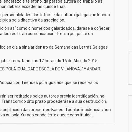
, enderezo e teléfono, da persoa autora do traballo así
on deberá exceder as quince liñas.
co personalidades das letras e da cultura galegas actuando
ixida pola directiva da asociación.
osición así como o nome dos galardoados, darase a coñecer
ados recibirán comunicación directa por parte da
tico en día a sinalar dentro da Semana das Letras Galegas
ogable, rematando ás 12 horas do 16 de Abril do 2015.
SES POLA IGUALDADE ESCOLA DE VILANOVA, 1º ANDAR.
 Asociación Teenses pola Igualade que se reserva os
n ser retirados polos autores previa identificación, no
 Transcorrido dito prazo procederáse a súa destrucción.
al aceptación das presentes Bases. Tódalas incidencias non
iva ou polo Xurado cando éste quede constituído.