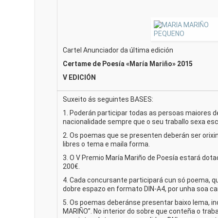
Cartel Anunciador da última edición
Certame de Poesía «María Mariño» 2015
V EDICIÓN
Suxeito ás seguintes BASES:
1. Poderán participar todas as persoas maiores d
nacionalidade sempre que o seu traballo sexa escr
2. Os poemas que se presenten deberán ser orixi
libres o tema e maila forma.
3. O V Premio María Mariño de Poesía estará dot
200€.
4. Cada concursante participará cun só poema, 
dobre espazo en formato DIN-A4, por unha soa car
5. Os poemas deberánse presentar baixo lema, i
MARIÑO”. No interior do sobre que conteña o traba