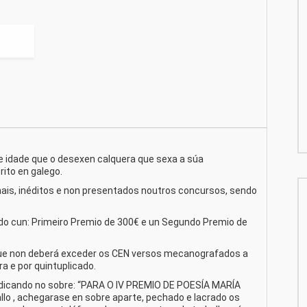
e idade que o desexen calquera que sexa a súa
ito en galego.
nais, inéditos e non presentados noutros concursos, sendo
ado cun: Primeiro Premio de 300€ e un Segundo Premio de
que non deberá exceder os CEN versos mecanografados a
a e por quintuplicado.
ndicando no sobre: “PARA O IV PREMIO DE POESÍA MARÍA
llo , achegarase en sobre aparte, pechado e lacrado os