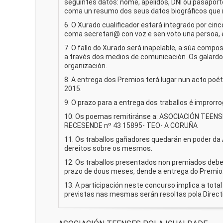
seguintes datos: nome, apelidos, DNI ou pasaporte
coma un resumo dos seus datos biográficos que n
6. O Xurado cualificador estará integrado por cin
coma secretari@ con voz e sen voto una persoa, el
7. O fallo do Xurado será inapelable, a súa comp
a través dos medios de comunicación. Os galardo
organización.
8. A entrega dos Premios terá lugar nun acto poé
2015.
9. O prazo para a entrega dos traballos é improrr
10. Os poemas remitiránse a: ASOCIACIÓN TEEN
RECESENDE nº 43 15895- TEO- A CORUÑA
11. Os traballos gañadores quedarán en poder da
dereitos sobre os mesmos.
12. Os traballos presentados non premiados deberá
prazo de dous meses, dende a entrega do Premio.
13. A participación neste concurso implica a tot
previstas nas mesmas serán resoltas pola Direct