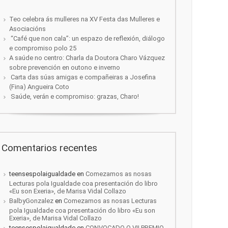
Teo celebra ás mulleres na XV Festa das Mulleres e
Asociacións
“Café que non cala”: un espazo de reflexión, diálogo
e compromiso polo 25
A saúde no centro: Charla da Doutora Charo Vázquez
sobre prevención en outono e inverno
Carta das súas amigas e compañeiras a Josefina
(Fina) Angueira Coto
Saúde, verán e compromiso: grazas, Charo!
Comentarios recentes
teensespolaigualdade
en
Comezamos as nosas
Lecturas pola Igualdade coa presentación do libro
«Eu son Exeria», de Marisa Vidal Collazo
BalbyGonzalez
en
Comezamos as nosas Lecturas
pola Igualdade coa presentación do libro «Eu son
Exeria», de Marisa Vidal Collazo
teensespolaigualdade
en
CONVOCADO O VII PREMIO