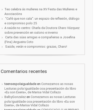
Teo celebra ás mulleres na XV Festa das Mulleres e
Asociacións
“Café que non cala”: un espazo de reflexión, diálogo
e compromiso polo 25
A saúde no centro: Charla da Doutora Charo Vázquez
sobre prevención en outono e inverno
Carta das súas amigas e compañeiras a Josefina
(Fina) Angueira Coto
Saúde, verán e compromiso: grazas, Charo!
Comentarios recentes
teensespolaigualdade
en
Comezamos as nosas
Lecturas pola Igualdade coa presentación do libro
«Eu son Exeria», de Marisa Vidal Collazo
BalbyGonzalez
en
Comezamos as nosas Lecturas
pola Igualdade coa presentación do libro «Eu son
Exeria», de Marisa Vidal Collazo
teensespolaigualdade
en
CONVOCADO O VII PREMIO