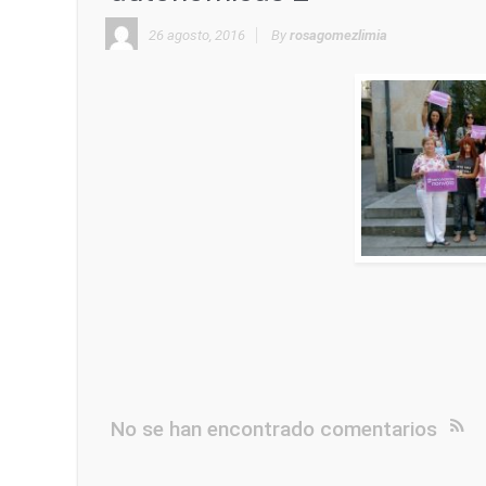
26 agosto, 2016
By
rosagomezlimia
No se han encontrado comentarios