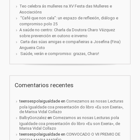
Teo celebra ás mulleres na XV Festa das Mulleres e
Asociacións
“Café que non cala”: un espazo de reflexión, diálogo e
compromiso polo 25
A saúde no centro: Charla da Doutora Charo Vázquez
sobre prevención en outono e inverno
Carta das súas amigas e compañeiras a Josefina (Fina)
Angueira Coto
Saúde, verán e compromiso: grazas, Charo!
Comentarios recentes
teensespolaigualdade
en
Comezamos as nosas Lecturas
pola Igualdade coa presentación do libro «Eu son Exeria»,
de Marisa Vidal Collazo
BalbyGonzalez
en
Comezamos as nosas Lecturas pola
Igualdade coa presentación do libro «Eu son Exeria», de
Marisa Vidal Collazo
teensespolaigualdade
en
CONVOCADO O VII PREMIO DE