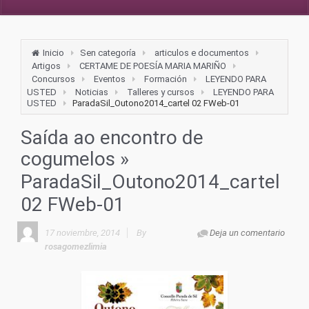
Inicio
Sen categoría
articulos e documentos
Artigos
CERTAME DE POESÍA MARIA MARIÑO
Concursos
Eventos
Formación
LEYENDO PARA
USTED
Noticias
Talleres y cursos
LEYENDO PARA
USTED
ParadaSil_Outono2014_cartel 02 FWeb-01
Saída ao encontro de
cogumelos
»
ParadaSil_Outono2014_cartel
02 FWeb-01
17 noviembre, 2014
By
Deja un comentario
rosagomezlimia