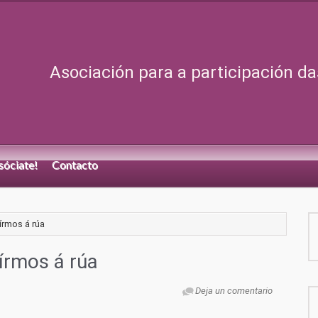
Asociación para a participación da
sóciate!
Contacto
írmos á rúa
írmos á rúa
Deja un comentario