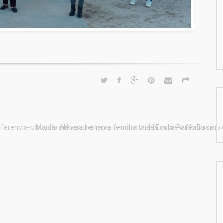
ferencia-coloquio sobre a vertente feminista de Emilia Pardo Bazán
Marilar Aleixandre imparte unha charla sobre o feminismo