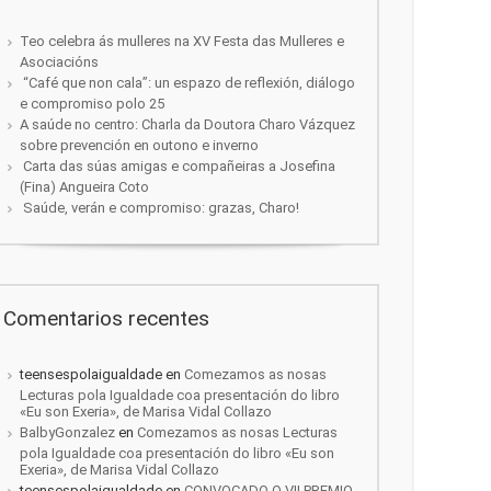
Teo celebra ás mulleres na XV Festa das Mulleres e
Asociacións
“Café que non cala”: un espazo de reflexión, diálogo
e compromiso polo 25
A saúde no centro: Charla da Doutora Charo Vázquez
sobre prevención en outono e inverno
Carta das súas amigas e compañeiras a Josefina
(Fina) Angueira Coto
Saúde, verán e compromiso: grazas, Charo!
Comentarios recentes
teensespolaigualdade
en
Comezamos as nosas
Lecturas pola Igualdade coa presentación do libro
«Eu son Exeria», de Marisa Vidal Collazo
BalbyGonzalez
en
Comezamos as nosas Lecturas
pola Igualdade coa presentación do libro «Eu son
Exeria», de Marisa Vidal Collazo
teensespolaigualdade
en
CONVOCADO O VII PREMIO