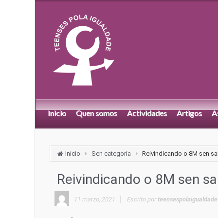
Inicio
Quen somos
Actividades
Artigos
A
Inicio
Sen categoría
Reivindicando o 8M sen sa
Reivindicando o 8M sen sa
11 marzo, 2021
Escrito por
teensespolaigualdade