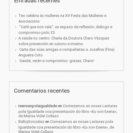
Entradas recentes
Teo celebra ás mulleres na XV Festa das Mulleres e
Asociacións
“Café que non cala”: un espazo de reflexión, diálogo e
compromiso polo 25
A saúde no centro: Charla da Doutora Charo Vázquez
sobre prevención en outono e inverno
Carta das súas amigas e compañeiras a Josefina (Fina)
Angueira Coto
Saúde, verán e compromiso: grazas, Charo!
Comentarios recentes
teensespolaigualdade
en
Comezamos as nosas Lecturas
pola Igualdade coa presentación do libro «Eu son Exeria»,
de Marisa Vidal Collazo
BalbyGonzalez
en
Comezamos as nosas Lecturas pola
Igualdade coa presentación do libro «Eu son Exeria», de
Marisa Vidal Collazo