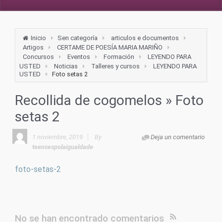
Inicio
Sen categoría
articulos e documentos
Artigos
CERTAME DE POESÍA MARIA MARIÑO
Concursos
Eventos
Formación
LEYENDO PARA
USTED
Noticias
Talleres y cursos
LEYENDO PARA
USTED
Foto setas 2
Recollida de cogomelos
» Foto
setas 2
1 noviembre, 2019
By
Deja un comentario
teensespolaigualdade
foto-setas-2
No se han encontrado comentarios