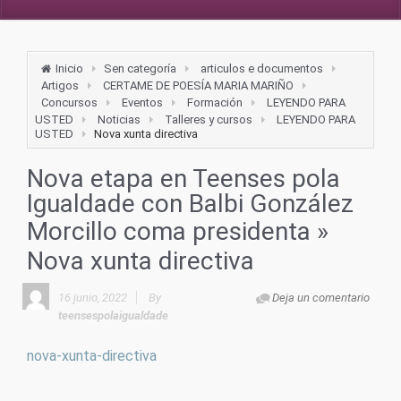
Inicio
Sen categoría
articulos e documentos
Artigos
CERTAME DE POESÍA MARIA MARIÑO
Concursos
Eventos
Formación
LEYENDO PARA
USTED
Noticias
Talleres y cursos
LEYENDO PARA
USTED
Nova xunta directiva
Nova etapa en Teenses pola
Igualdade con Balbi González
Morcillo coma presidenta
»
Nova xunta directiva
16 junio, 2022
By
Deja un comentario
teensespolaigualdade
nova-xunta-directiva