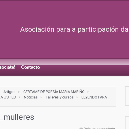
Asociación para a participación da
sóciate!
Contacto
Artigos
CERTAME DE POESÍA MARIA MARIÑO
RA USTED
Noticias
Talleres y cursos
LEYENDO PARA
_mulleres
Deja un comentario