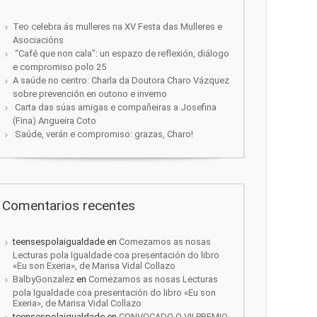
Teo celebra ás mulleres na XV Festa das Mulleres e
Asociacións
“Café que non cala”: un espazo de reflexión, diálogo
e compromiso polo 25
A saúde no centro: Charla da Doutora Charo Vázquez
sobre prevención en outono e inverno
Carta das súas amigas e compañeiras a Josefina
(Fina) Angueira Coto
Saúde, verán e compromiso: grazas, Charo!
Comentarios recentes
teensespolaigualdade
en
Comezamos as nosas
Lecturas pola Igualdade coa presentación do libro
«Eu son Exeria», de Marisa Vidal Collazo
BalbyGonzalez
en
Comezamos as nosas Lecturas
pola Igualdade coa presentación do libro «Eu son
Exeria», de Marisa Vidal Collazo
teensespolaigualdade
en
CONVOCADO O VII PREMIO