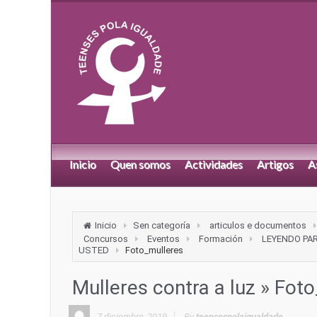
Inicio
Quen somos
Actividades
Artigos
A
Inicio
Sen categoría
articulos e documentos
Concursos
Eventos
Formación
LEYENDO PA
USTED
Foto_mulleres
Mulleres contra a luz
» Foto
7 diciembre, 2019
By
teensespolaigualdade