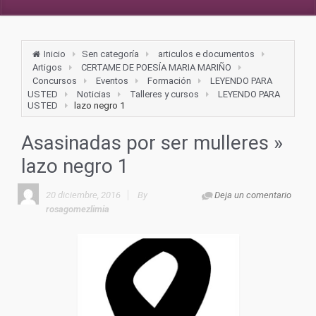
Inicio
Sen categoría
articulos e documentos
Artigos
CERTAME DE POESÍA MARIA MARIÑO
Concursos
Eventos
Formación
LEYENDO PARA
USTED
Noticias
Talleres y cursos
LEYENDO PARA
USTED
lazo negro 1
Asasinadas por ser mulleres
»
lazo negro 1
20 diciembre, 2016
By
Deja un comentario
rosagomezlimia