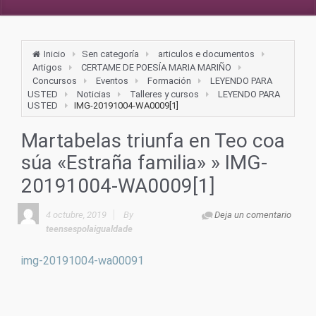
Inicio
Sen categoría
articulos e documentos
Artigos
CERTAME DE POESÍA MARIA MARIÑO
Concursos
Eventos
Formación
LEYENDO PARA
USTED
Noticias
Talleres y cursos
LEYENDO PARA
USTED
IMG-20191004-WA0009[1]
Martabelas triunfa en Teo coa
súa «Estraña familia»
» IMG-
20191004-WA0009[1]
4 octubre, 2019
By
Deja un comentario
teensespolaigualdade
img-20191004-wa00091