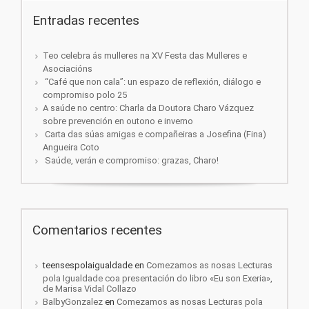
Entradas recentes
Teo celebra ás mulleres na XV Festa das Mulleres e
Asociacións
“Café que non cala”: un espazo de reflexión, diálogo e
compromiso polo 25
A saúde no centro: Charla da Doutora Charo Vázquez
sobre prevención en outono e inverno
Carta das súas amigas e compañeiras a Josefina (Fina)
Angueira Coto
Saúde, verán e compromiso: grazas, Charo!
Comentarios recentes
teensespolaigualdade
en
Comezamos as nosas Lecturas
pola Igualdade coa presentación do libro «Eu son Exeria»,
de Marisa Vidal Collazo
BalbyGonzalez
en
Comezamos as nosas Lecturas pola