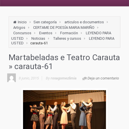
Inicio
Sen categoría
articulos e documentos
Artigos
CERTAME DE POESÍA MARIA MARIÑO
Concursos
Eventos
Formación
LEYENDO PARA
USTED
Noticias
Talleres y cursos
LEYENDO PARA
USTED
carauta-61
Martabeladas e Teatro Carauta
» carauta-61
8 junio, 2015
By
rosagomezlimia
Deja un comentario