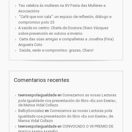
Teo celebra ás mulleres na XV Festa das Mulleres e
Asociacións
“Café que non cala”: un espazo de reflexión, diálogo e
compromiso polo 25
A saúde no centro: Charla da Doutora Charo Vázquez
sobre prevención en outono e inverno
Carta das súas amigas e compañeiras a Josefina (Fina)
Angueira Coto
Saúde, verán e compromiso: grazas, Charo!
Comentarios recentes
teensespolaigualdade
en
Comezamos as nosas Lecturas
pola Igualdade coa presentación do libro «Eu son Exeria»,
de Marisa Vidal Collazo
BalbyGonzalez
en
Comezamos as nosas Lecturas pola
Igualdade coa presentación do libro «Eu son Exeria», de
Marisa Vidal Collazo
teensespolaigualdade
en
CONVOCADO O VII PREMIO DE
POESIA MARIA MARIÑO