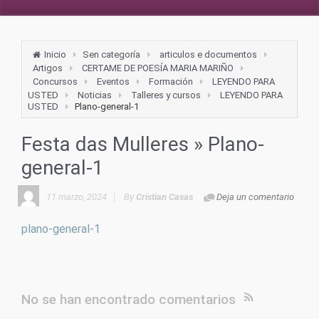
Inicio
Sen categoría
articulos e documentos
Artigos
CERTAME DE POESÍA MARIA MARIÑO
Concursos
Eventos
Formación
LEYENDO PARA
USTED
Noticias
Talleres y cursos
LEYENDO PARA
USTED
Plano-general-1
Festa das Mulleres
» Plano-
general-1
11 marzo, 2024
By
Cristian Casas
Deja un comentario
plano-general-1
No se han encontrado comentarios