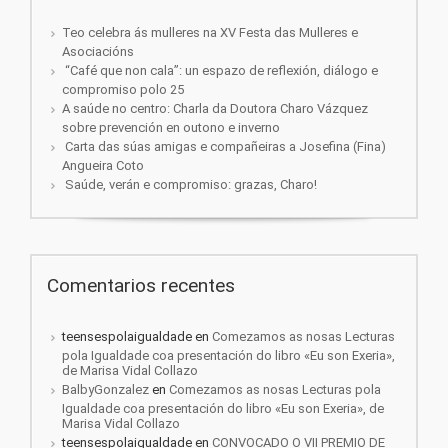
Teo celebra ás mulleres na XV Festa das Mulleres e
Asociacións
“Café que non cala”: un espazo de reflexión, diálogo e
compromiso polo 25
A saúde no centro: Charla da Doutora Charo Vázquez
sobre prevención en outono e inverno
Carta das súas amigas e compañeiras a Josefina (Fina)
Angueira Coto
Saúde, verán e compromiso: grazas, Charo!
Comentarios recentes
teensespolaigualdade
en
Comezamos as nosas Lecturas
pola Igualdade coa presentación do libro «Eu son Exeria»,
de Marisa Vidal Collazo
BalbyGonzalez
en
Comezamos as nosas Lecturas pola
Igualdade coa presentación do libro «Eu son Exeria», de
Marisa Vidal Collazo
teensespolaigualdade
en
CONVOCADO O VII PREMIO DE