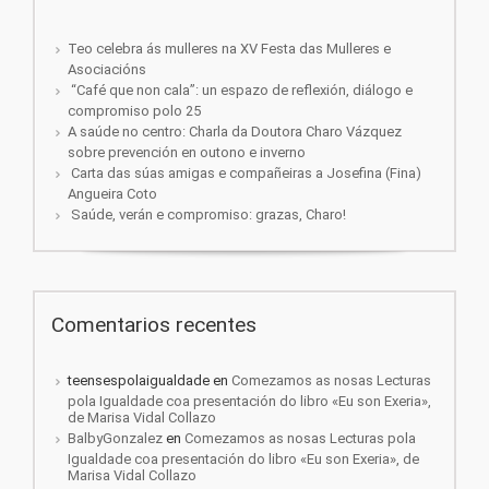
Teo celebra ás mulleres na XV Festa das Mulleres e
Asociacións
“Café que non cala”: un espazo de reflexión, diálogo e
compromiso polo 25
A saúde no centro: Charla da Doutora Charo Vázquez
sobre prevención en outono e inverno
Carta das súas amigas e compañeiras a Josefina (Fina)
Angueira Coto
Saúde, verán e compromiso: grazas, Charo!
Comentarios recentes
teensespolaigualdade
en
Comezamos as nosas Lecturas
pola Igualdade coa presentación do libro «Eu son Exeria»,
de Marisa Vidal Collazo
BalbyGonzalez
en
Comezamos as nosas Lecturas pola
Igualdade coa presentación do libro «Eu son Exeria», de
Marisa Vidal Collazo