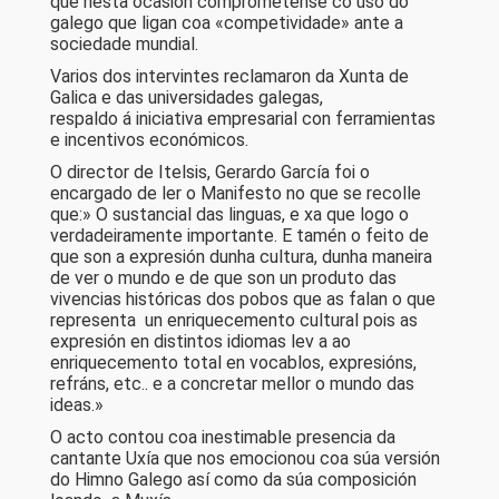
que nesta ocasión comprométense co uso do
galego que ligan coa «competividade» ante a
sociedade mundial.
Varios dos intervintes reclamaron da Xunta de
Galica e das universidades galegas,
respaldo á iniciativa empresarial con ferramientas
e incentivos económicos.
O director de Itelsis, Gerardo García foi o
encargado de ler o Manifesto no que se recolle
que:» O sustancial das linguas, e xa que logo o
verdadeiramente importante. E tamén o feito de
que son a expresión dunha cultura, dunha maneira
de ver o mundo e de que son un produto das
vivencias históricas dos pobos que as falan o que
representa un enriquecemento cultural pois as
expresión en distintos idiomas lev a ao
enriquecemento total en vocablos, expresións,
refráns, etc.. e a concretar mellor o mundo das
ideas.»
O acto contou coa inestimable presencia da
cantante Uxía que nos emocionou coa súa versión
do Himno Galego así como da súa composición