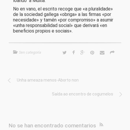
loando a Muxía.
No en vano, el escrito recoge que «
a pluralidade
»
de la sociedad gallega «obriga» a las firmas «por
necesidade» y tamén «por compromiso» a asumir
«unha responsabilidad social» que derivará «en
beneficios propios e sociais».
Sen categoría
Unha ameaza menos-Aborto non
Saída ao encontro de cogumelos
No se han encontrado comentarios