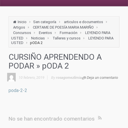
Inicio
Sen categoría
articulos e documentos
Artigos
CERTAME DE POESÍA MARIA MARIÑO
Concursos
Eventos
Formación
LEYENDO PARA
USTED
Noticias
Talleres y cursos
LEYENDO PARA
USTED
pODA 2
CURSIÑO APRENDENDO A
PODAR
» pODA 2
10 febrero, 2019
By
rosagomezlimia
Deja un comentario
poda-2-2
No se han encontrado comentarios