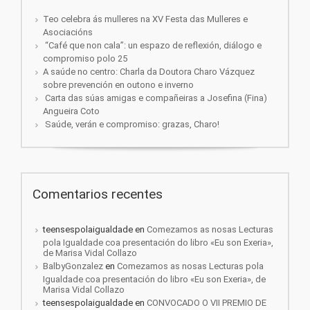
Teo celebra ás mulleres na XV Festa das Mulleres e
Asociacións
“Café que non cala”: un espazo de reflexión, diálogo e
compromiso polo 25
A saúde no centro: Charla da Doutora Charo Vázquez
sobre prevención en outono e inverno
Carta das súas amigas e compañeiras a Josefina (Fina)
Angueira Coto
Saúde, verán e compromiso: grazas, Charo!
Comentarios recentes
teensespolaigualdade
en
Comezamos as nosas Lecturas
pola Igualdade coa presentación do libro «Eu son Exeria»,
de Marisa Vidal Collazo
BalbyGonzalez
en
Comezamos as nosas Lecturas pola
Igualdade coa presentación do libro «Eu son Exeria», de
Marisa Vidal Collazo
teensespolaigualdade
en
CONVOCADO O VII PREMIO DE