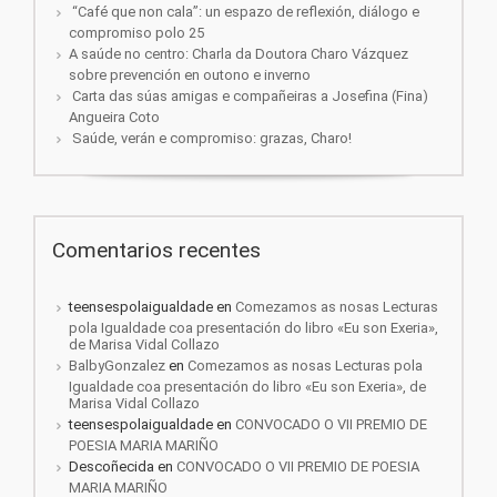
“Café que non cala”: un espazo de reflexión, diálogo e
compromiso polo 25
A saúde no centro: Charla da Doutora Charo Vázquez
sobre prevención en outono e inverno
Carta das súas amigas e compañeiras a Josefina (Fina)
Angueira Coto
Saúde, verán e compromiso: grazas, Charo!
Comentarios recentes
teensespolaigualdade
en
Comezamos as nosas Lecturas
pola Igualdade coa presentación do libro «Eu son Exeria»,
de Marisa Vidal Collazo
BalbyGonzalez
en
Comezamos as nosas Lecturas pola
Igualdade coa presentación do libro «Eu son Exeria», de
Marisa Vidal Collazo
teensespolaigualdade
en
CONVOCADO O VII PREMIO DE
POESIA MARIA MARIÑO
Descoñecida
en
CONVOCADO O VII PREMIO DE POESIA
MARIA MARIÑO