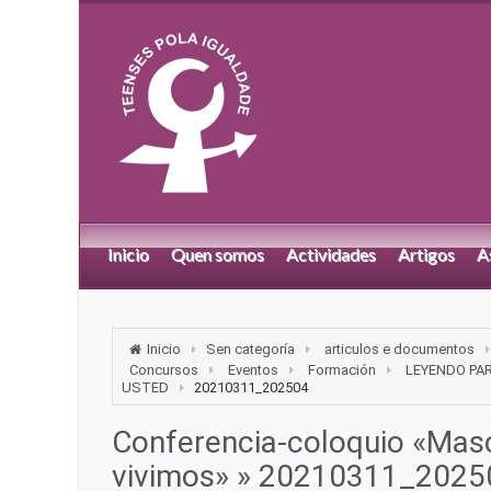
Inicio
Quen somos
Actividades
Artigos
A
Inicio
Sen categoría
articulos e documentos
Concursos
Eventos
Formación
LEYENDO PA
USTED
20210311_202504
Conferencia-coloquio «Masc
vivimos»
» 20210311_2025