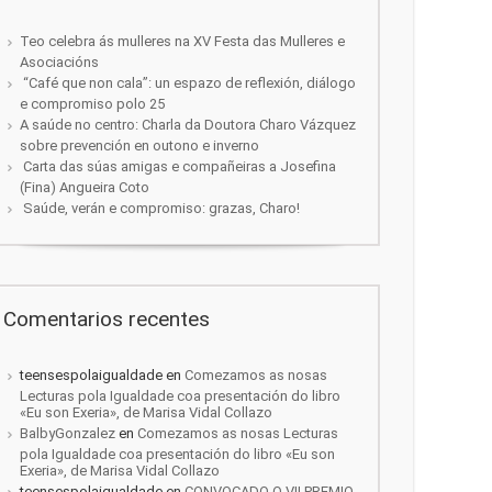
Teo celebra ás mulleres na XV Festa das Mulleres e
Asociacións
“Café que non cala”: un espazo de reflexión, diálogo
e compromiso polo 25
A saúde no centro: Charla da Doutora Charo Vázquez
sobre prevención en outono e inverno
Carta das súas amigas e compañeiras a Josefina
(Fina) Angueira Coto
Saúde, verán e compromiso: grazas, Charo!
Comentarios recentes
teensespolaigualdade
en
Comezamos as nosas
Lecturas pola Igualdade coa presentación do libro
«Eu son Exeria», de Marisa Vidal Collazo
BalbyGonzalez
en
Comezamos as nosas Lecturas
pola Igualdade coa presentación do libro «Eu son
Exeria», de Marisa Vidal Collazo
teensespolaigualdade
en
CONVOCADO O VII PREMIO