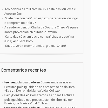
Teo celebra ás mulleres na XV Festa das Mulleres e
Asociacións
“Café que non cala”: un espazo de reflexión, diálogo
e compromiso polo 25
A saúde no centro: Charla da Doutora Charo Vázquez
sobre prevención en outono e inverno
Carta das súas amigas e compañeiras a Josefina
(Fina) Angueira Coto
Saúde, verán e compromiso: grazas, Charo!
Comentarios recentes
teensespolaigualdade
en
Comezamos as nosas
Lecturas pola Igualdade coa presentación do libro
«Eu son Exeria», de Marisa Vidal Collazo
BalbyGonzalez
en
Comezamos as nosas Lecturas
pola Igualdade coa presentación do libro «Eu son
Exeria», de Marisa Vidal Collazo
teensespolaigualdade
en
CONVOCADO O VII PREMIO