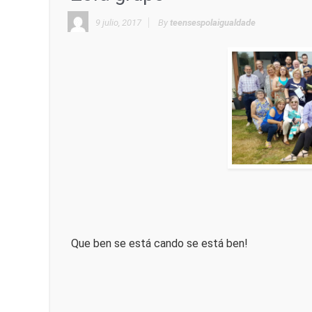
9 julio, 2017
By
teensespolaigualdade
Que ben se está cando se está ben!