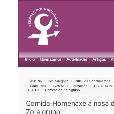
Inicio
Quen somos
Actividades
Artigos
A
Inicio
Sen categoría
articulos e documentos
Concursos
Eventos
Formación
LEYENDO PA
USTED
Homenaje a Zora grupo
Comida-Homenaxe á nosa di
Zora grupo