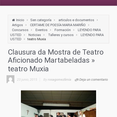
Inicio
Sen categoría
articulos e documentos
Artigos
CERTAME DE POESÍA MARIA MARIÑO
Concursos
Eventos
Formación
LEYENDO PARA
USTED
Noticias
Talleres y cursos
LEYENDO PARA
USTED
teatro Muxia
Clausura da Mostra de Teatro
Aficionado Martabeladas
»
teatro Muxia
23 junio, 2015
By
rosagomezlimia
Deja un comentario