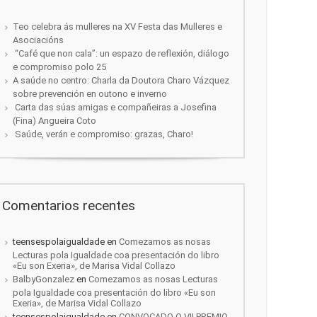
Teo celebra ás mulleres na XV Festa das Mulleres e
Asociacións
“Café que non cala”: un espazo de reflexión, diálogo
e compromiso polo 25
A saúde no centro: Charla da Doutora Charo Vázquez
sobre prevención en outono e inverno
Carta das súas amigas e compañeiras a Josefina
(Fina) Angueira Coto
Saúde, verán e compromiso: grazas, Charo!
Comentarios recentes
teensespolaigualdade
en
Comezamos as nosas
Lecturas pola Igualdade coa presentación do libro
«Eu son Exeria», de Marisa Vidal Collazo
BalbyGonzalez
en
Comezamos as nosas Lecturas
pola Igualdade coa presentación do libro «Eu son
Exeria», de Marisa Vidal Collazo
teensespolaigualdade
en
CONVOCADO O VII PREMIO