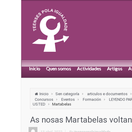
Inicio
Quen somos
Actividades
Artigos
A
Inicio
Sen categoría
articulos e documentos
Concursos
Eventos
Formación
LEYENDO PA
USTED
Martabelas
As nosas Martabelas voltan
13 abril, 2022
By
teensespolaigualdade