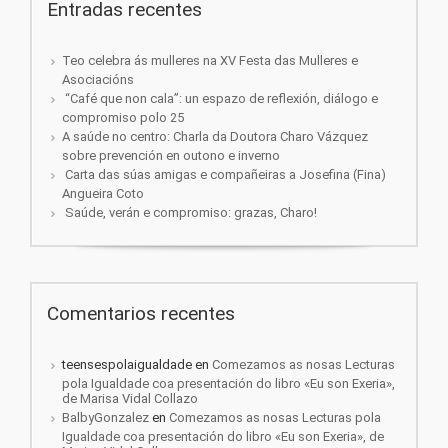
Entradas recentes
Teo celebra ás mulleres na XV Festa das Mulleres e
Asociacións
“Café que non cala”: un espazo de reflexión, diálogo e
compromiso polo 25
A saúde no centro: Charla da Doutora Charo Vázquez
sobre prevención en outono e inverno
Carta das súas amigas e compañeiras a Josefina (Fina)
Angueira Coto
Saúde, verán e compromiso: grazas, Charo!
Comentarios recentes
teensespolaigualdade
en
Comezamos as nosas Lecturas
pola Igualdade coa presentación do libro «Eu son Exeria»,
de Marisa Vidal Collazo
BalbyGonzalez
en
Comezamos as nosas Lecturas pola
Igualdade coa presentación do libro «Eu son Exeria», de