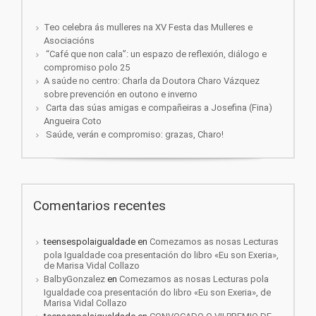
Teo celebra ás mulleres na XV Festa das Mulleres e
Asociacións
“Café que non cala”: un espazo de reflexión, diálogo e
compromiso polo 25
A saúde no centro: Charla da Doutora Charo Vázquez
sobre prevención en outono e inverno
Carta das súas amigas e compañeiras a Josefina (Fina)
Angueira Coto
Saúde, verán e compromiso: grazas, Charo!
Comentarios recentes
teensespolaigualdade
en
Comezamos as nosas Lecturas
pola Igualdade coa presentación do libro «Eu son Exeria»,
de Marisa Vidal Collazo
BalbyGonzalez
en
Comezamos as nosas Lecturas pola
Igualdade coa presentación do libro «Eu son Exeria», de
Marisa Vidal Collazo