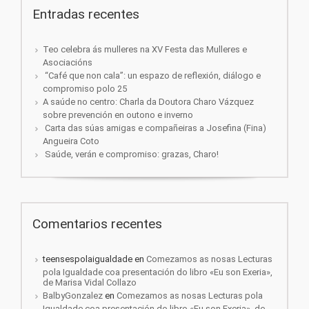
Entradas recentes
Teo celebra ás mulleres na XV Festa das Mulleres e
Asociacións
“Café que non cala”: un espazo de reflexión, diálogo e
compromiso polo 25
A saúde no centro: Charla da Doutora Charo Vázquez
sobre prevención en outono e inverno
Carta das súas amigas e compañeiras a Josefina (Fina)
Angueira Coto
Saúde, verán e compromiso: grazas, Charo!
Comentarios recentes
teensespolaigualdade
en
Comezamos as nosas Lecturas
pola Igualdade coa presentación do libro «Eu son Exeria»,
de Marisa Vidal Collazo
BalbyGonzalez
en
Comezamos as nosas Lecturas pola
Igualdade coa presentación do libro «Eu son Exeria», de