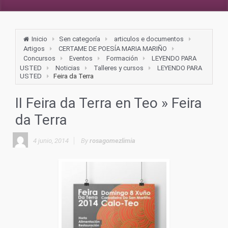
Inicio
Sen categoría
articulos e documentos
Artigos
CERTAME DE POESÍA MARIA MARIÑO
Concursos
Eventos
Formación
LEYENDO PARA
USTED
Noticias
Talleres y cursos
LEYENDO PARA
USTED
Feira da Terra
II Feira da Terra en Teo
» Feira
da Terra
4 junio, 2014
By
rosagomezlimia