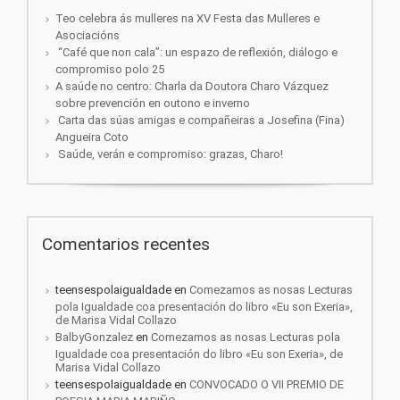
Teo celebra ás mulleres na XV Festa das Mulleres e
Asociacións
“Café que non cala”: un espazo de reflexión, diálogo e
compromiso polo 25
A saúde no centro: Charla da Doutora Charo Vázquez
sobre prevención en outono e inverno
Carta das súas amigas e compañeiras a Josefina (Fina)
Angueira Coto
Saúde, verán e compromiso: grazas, Charo!
Comentarios recentes
teensespolaigualdade
en
Comezamos as nosas Lecturas
pola Igualdade coa presentación do libro «Eu son Exeria»,
de Marisa Vidal Collazo
BalbyGonzalez
en
Comezamos as nosas Lecturas pola
Igualdade coa presentación do libro «Eu son Exeria», de
Marisa Vidal Collazo
teensespolaigualdade
en
CONVOCADO O VII PREMIO DE